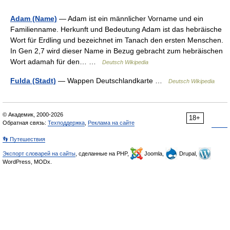
Adam (Name)
— Adam ist ein männlicher Vorname und ein
Familienname. Herkunft und Bedeutung Adam ist das hebräische
Wort für Erdling und bezeichnet im Tanach den ersten Menschen.
In Gen 2,7 wird dieser Name in Bezug gebracht zum hebräischen
Wort adamah für den… …
Deutsch Wikipedia
Fulda (Stadt)
— Wappen Deutschlandkarte …
Deutsch Wikipedia
© Академик, 2000-2026
18+
Обратная связь:
Техподдержка
,
Реклама на сайте
👣 Путешествия
Экспорт словарей на сайты
, сделанные на PHP,
Joomla,
Drupal,
WordPress, MODx.