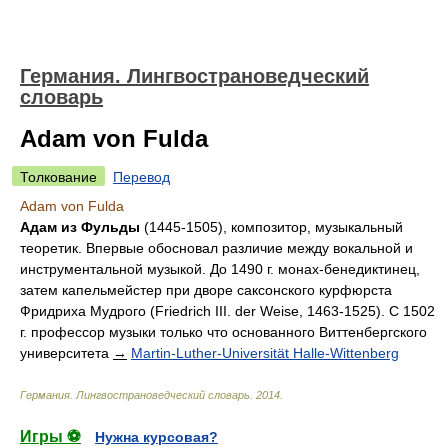
Германия. Лингвострановедческий
словарь
Adam von Fulda
Толкование
Перевод
Adam von Fulda
Адам из Фульды
(1445-1505), композитор, музыкальный
теоретик. Впервые обосновал различие между вокальной и
инструментальной музыкой. До 1490 г. монах-бенедиктинец,
затем капельмейстер при дворе саксонского курфюрста
Фридриха Мудрого (Friedrich III. der Weise, 1463-1525). С 1502
г. профессор музыки только что основанного Виттенбергского
университета
→
Martin-Luther-Universität Halle-Wittenberg
Германия. Лингвострановедческий словарь
.
2014
.
Игры ⚽
Нужна курсовая?